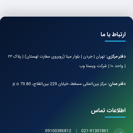
ارتباط با ما
دفتر مرکزی:
تهران | جردن | بلوار مینا (روبروی سفارت لهستان) | پلاک ۲۲
| واحد ۱۰ | شرکت ویستا وب
دفتر عمان:
مرکز بین‌المللی مسقط، خیابان 229 بین‌الفلاج، 79.80 p.o
اطلاعات تماس
09100386812
|
021-91301861