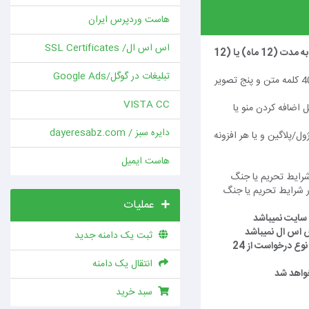
هاست وردپرس ایران
اس اس ال/ SSL Certificates
(پشتیبانی سایت شامل ارسال اطلاعات به مدت (12 ماه) یا (12
تبلیغات در گوگل/Google Ads
1- هر(یک) تیکت دیتا شامل حداکثر 400 کلمه متن و پنج تصویر
VISTA CC
 اضافه کردن منو یا
دایره سبز / dayeresabz.com
ل/پلاگین و یا هر افزونه
هاست ایمیل
شرایط تحریم یا جنگ
 شرایط تحریم یا جنگ
عملیات
 اس ال نمیباشد
ثبت یک دامنه جدید
زمان پاسخگویی به تیکت ها متناسب با نوع درخواست از 24
انتقال یک دامنه
سبد خرید