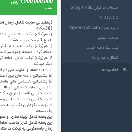
1,200,000,000 ریال
تبلیغات در گوگل/Google Ads
سالانه
VISTA CC
دایره سبز / dayeresabz.com
(36تیکت
هاست ایمیل
یا پنج قلم محصول میباشد
2- هر(یک) تیکت تغییر نرم افزار
ثبت یک دامنه جدید
اضافه کردن صفحه جدید میباشد
انتقال دامنه به ما
3- هر(یک) تیکت شامل اضافه کرد
دیگر میباشد
اطلاعیه ها
✅ cms حفظ و امنیت سی ام اس
🚨 پشتیبانی دامنه های بین المل
🚨 پشتیبانی لایسنس های هاستی
✅ اعمال اصلاحات جزئی در قالب - حداکثر 1
✅ پاسخگویی فقط از طریق تیکت
✅ پاسخگویی به سوالات فنی و م
✅ تهیه و نگهداری بک آپ به صورت
یک نسخه
این بسته شامل بهینه سازی و سئو SEO سایت نمیباش
این بسته شامل شارژ هاست /دامن