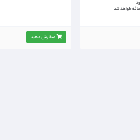
ود
سفارش دهید