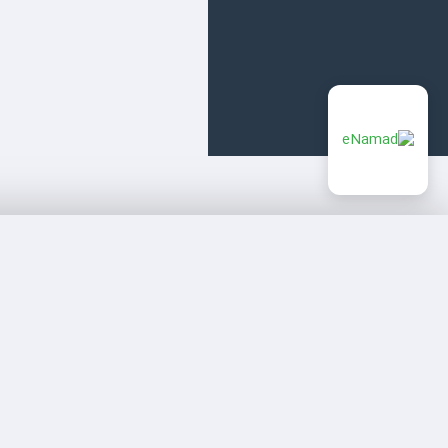
ارتباط با ما
دفتر مرکزی:
تهران | جردن | بلوار مینا (روبروی سفارت لهستان) | پلاک ۲۲ | واحد ۱۰ | شرکت ویستا و
دفتر عمان:
مرکز بین‌المللی مسقط، خیابان 229 بین‌الفلاج، 79.80 p.o