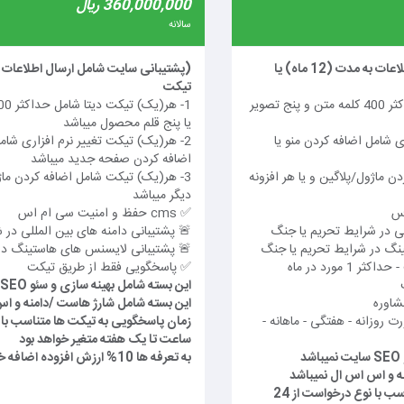
360,000,000 ریال
سالانه
(پشتیبانی سایت شامل ارسال اطلاعات به مدت (12 ماه) یا
تیکت
1- هر(یک) تیکت دیتا شامل حداکثر 400 کلمه متن و پنج تصویر
یا پنج قلم محصول میباشد
ی شامل اضافه کردن منو یا
2- هر(یک) تیکت تغییر نرم افزاری شامل
اضافه کردن صفحه جدید میباشد
ن ماژول/پلاگین و یا هر افزونه
3- هر(یک) تیکت شامل اضافه کردن ماژو
دیگر میباشد
✅ cms حفظ و امنیت سی ام اس
لی در شرایط تحریم یا جنگ
🚨 پشتیبانی دامنه های بین المللی در 
نگ در شرایط تحریم یا جنگ
🚨 پشتیبانی لایسنس های هاستینگ در
 مورد در ماه
✅ پاسخگویی فقط از طریق تیکت
این بسته شامل بهینه سازی و سئو SEO سایت نمیباشد
شاوره
این بسته شامل شارژ هاست /دامنه و اس
 روزانه - هفتگی - ماهانه -
ساعت تا یک هفته متغیر خواهد بود
د
به تعرفه ها 10% ارزش افزوده اضافه خواهد شد
ه و اس اس ال نمیباشد
زمان پاسخگویی به تیکت ها متناسب با نوع درخواست از 24