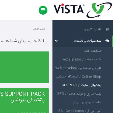
سبد خرید
ناحیه کاربری
با افتخار میزبان شما هست
محصولات و خدمات
مشاهده همه
شتاب دهنده / Accelerator
طراحی توسعه وب/Web develop
Online Shop / فروشگاه اینترنتی
پشتیبانی سایت /SUPPORT
بهینه سازی و تولید محتوا / SEO
پشتیبانی بیزینس
هاست وردپرس ایران
اس اس ال/ SSL Certificates