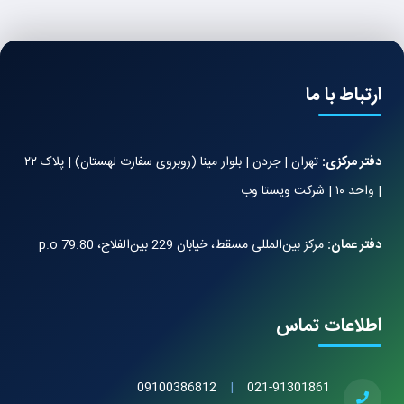
ارتباط با ما
دفتر مرکزی:
تهران | جردن | بلوار مینا (روبروی سفارت لهستان) | پلاک ۲۲
| واحد ۱۰ | شرکت ویستا وب
دفتر عمان:
مرکز بین‌المللی مسقط، خیابان 229 بین‌الفلاج، 79.80 p.o
اطلاعات تماس
09100386812
|
021-91301861